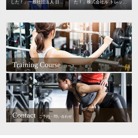
した！」一般社団法人 日本
た！」株式会社ル トレッフ
水商売協会代表理事 甲賀香
ル 代表取締役 大村祐季 様
織様
Training Course
コース
Contact
ご予約・問い合わせ