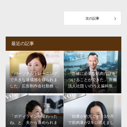
次の記事
最近の記事
「パーソナルトレーニング
「正確に必要な筋肉だけを
で大きな達成感を得られま
つけることができた」 医療
した」広告制作会社勤務 課
法人社団 いのうえ歯科医院
長 戸部敦子様
井上裕之様
「ボディラインが変わった
「効果が絶大です！3か月
ね、と、夫から褒められま
で筋肉量が2キロ増えまし